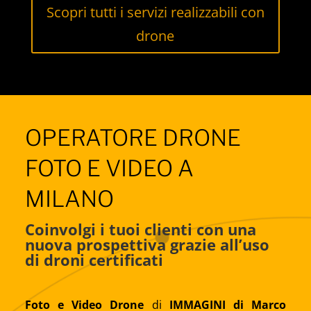
Scopri tutti i servizi realizzabili con
drone
OPERATORE DRONE
FOTO E VIDEO A
MILANO
Coinvolgi i tuoi clienti con una
nuova prospettiva grazie all’uso
di droni certificati
Foto e Video Drone
di
IMMAGINI di Marco